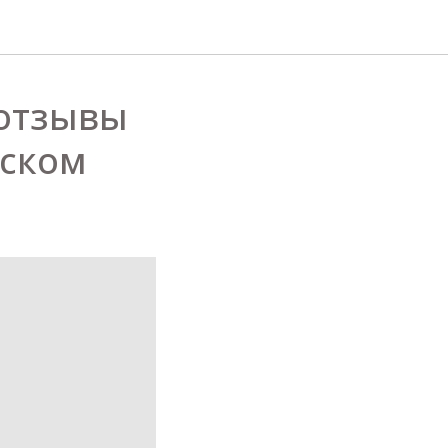
 отзывы
тском