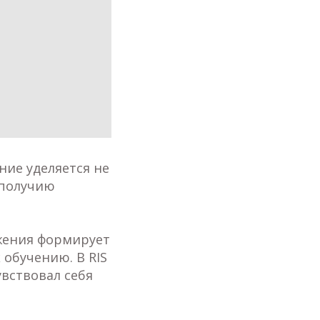
ание уделяется не
ополучию
жения формирует
 обучению. В RIS
вствовал себя