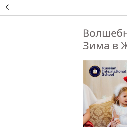
Волшебн
Зима в 