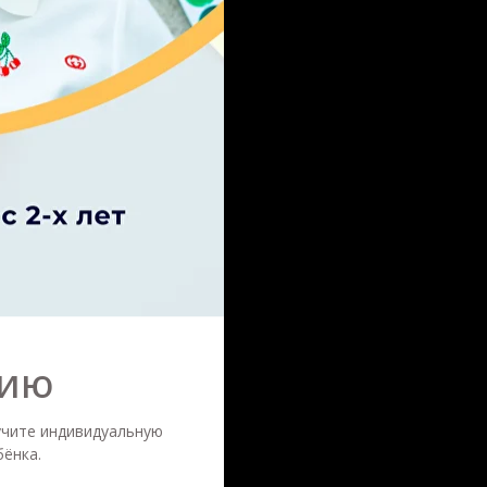
сию
учите индивидуальную
ёнка.