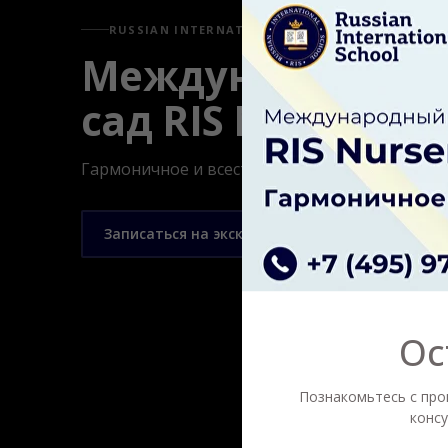
RUSSIAN INTERNATIONAL SCHOOL
Международный 
сад RIS Nursery 
Гармоничное и всестороннее развитие детей с
Записаться на экскурсию
Ос
Познакомьтесь с про
конс