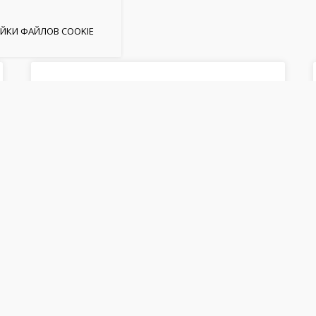
ЙКИ ФАЙЛОВ COOKIE
SPEAKING CLUB (ENGLISH)
Практика разговорного английского
языка в непринужденной
обстановке.
Оставить заявку