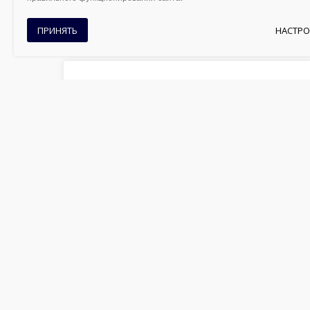
ПРИНЯТЬ
НАСТРО
ENGLISH LITERATURE CLUB
Обсуждение и анализ произведений
английской литературы.
Оставить заявку