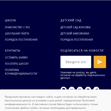
ШКОЛА
ДЕТСКИЙ САД
ЗНАКОМСТВО С RIS
ДЕТСКИЙ САД ЖУКОВКА
ШКОЛЬНАЯ ГАЗЕТА
ДЕТСКИЙ ХАМОВНИКИ
ПОРЯДОК ПОСТУПЛЕНИЯ
ПОРЯДОК ПОСТУПЛЕНИЯ
КОНТАКТЫ
ПОДПИСАТЬСЯ НА НОВОСТИ
ОСТАВИТЬ ЗАЯВКУ
ПОСЕТИТЬ ШКОЛУ
ПОЛИТИКА
Нажимая на кнопку, вы даете
КОНФИДЕНЦИАЛЬНОСТИ
согласие на обработку персональных
данных.
Продолжая просмотр настоящего сайта, я даю согласие на обработку моих
персональных данных на условиях и для целей, определенных Политикой
конфиденциальности. В противном случае Школа будет использовать только
технические файлы cookies, которые необходимы для правильного